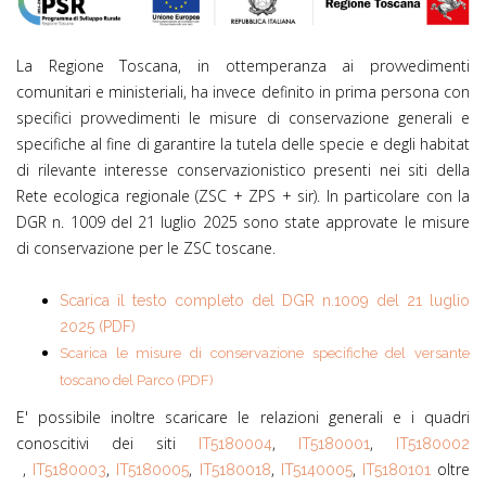
La Regione Toscana, in ottemperanza ai provvedimenti
comunitari e ministeriali, ha invece definito in prima persona con
specifici provvedimenti le misure di conservazione generali e
specifiche al fine di garantire la tutela delle specie e degli habitat
di rilevante interesse conservazionistico presenti nei siti della
Rete ecologica regionale (
ZSC
+ ZPS + sir). In particolare con la
DGR n. 1009 del 21 luglio 2025 sono state approvate le misure
di conservazione per le ZSC toscane.
Scarica il testo completo del DGR n.1009 del 21 luglio
2025 (PDF)
Scarica le misure di conservazione specifiche del versante
toscano del Parco (PDF)
E' possibile inoltre scaricare le relazioni generali e i quadri
conoscitivi dei siti
, 
, 
IT5180004
IT5180001
IT5180002
, 
, 
, 
, 
, 
oltre
IT5180003
IT5180005
IT5180018
IT5140005
IT5180101