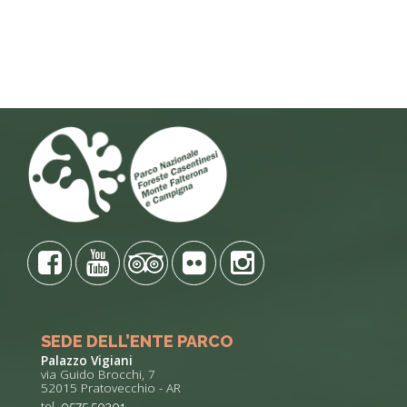
SEDE DELL’ENTE PARCO
Palazzo Vigiani
via Guido Brocchi, 7
52015 Pratovecchio - AR
tel.
0575 50301