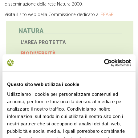
disseminazione della rete Natura 2000.
Visita il sito web della Commissione dedicato al
.
FEASR
NATURA
L'AREA PROTETTA
BIODIVERSITÀ
FLORA
FAUNA
Questo sito web utilizza i cookie
GEOLOGIA
Utilizziamo i cookie per personalizzare contenuti ed
RETE NATURA 2000
annunci, per fornire funzionalità dei social media e per
analizzare il nostro traffico. Condividiamo inoltre
SITI NATURA 2000
informazioni sul modo in cui utilizza il nostro sito con i
nostri partner che si occupano di analisi dei dati web,
SPECIE DI INTERESSE COMUNITARIO
pubblicità e social media, i quali potrebbero combinarle
HABITAT DI INTERESSE COMUNITARIO