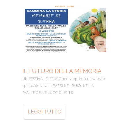
IL FUTURO DELLA MEMORIA
MO
UN FESTIVAL DIFFUSOper scoprire/coltivare/lo
Dall’
spirito/della vallePASSI NEL BUIO: NELLA
perc
"VALLE DELLE LUCCIOLE" 13
Cons
LEGGI TUTTO
L