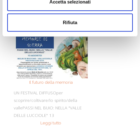
Accetta selezionati
Rifiuta
Il futuro della memoria
Monte Pen
UN FESTIVAL DIFFUSOper
Dall’11 al 19 agosto
scoprire/coltivare/lo spirito/della
percorre solo acc
vallePASSI NEL BUIO: NELLA "VALLE
Guide Consigliate 
DELLE LUCCIOLE" 13
Penna di
Leggi tutto
Leggi