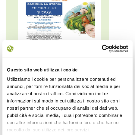
IL FUTURO DELLA
MONTE 
MEMORIA
Dall’11 al 19 
Questo sito web utilizza i cookie
UN FESTIVAL DIFFUSOper
percorre
Utilizziamo i cookie per personalizzare contenuti ed
scoprire/coltivare/lo
annunci, per fornire funzionalità dei social media e per
analizzare il nostro traffico. Condividiamo inoltre
informazioni sul modo in cui utilizza il nostro sito con i
1
2
3
4
5
6
nostri partner che si occupano di analisi dei dati web,
pubblicità e social media, i quali potrebbero combinarle
con altre informazioni che ha fornito loro o che hanno
raccolto dal suo utilizzo dei loro servizi.