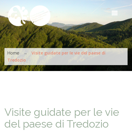
Salta al contenuto principale
Sea
t
s
Tu sei qui
→
Visite guidate per le vie del paese di
Home
Tredozio
Visite guidate per le vie
del paese di Tredozio