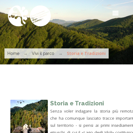
Salta al contenuto principale
Sea
t
s
Tu sei qui
→
→
Storia e Tradizioni
Home
Vivi il parco
Storia e Tradizioni
Senza voler indagare la storia più remota
che ha comunque lasciato tracce important
sul territorio - si pensi ai primi insediament
etruschi, di cui il «Lago degli Idoli» costituisc