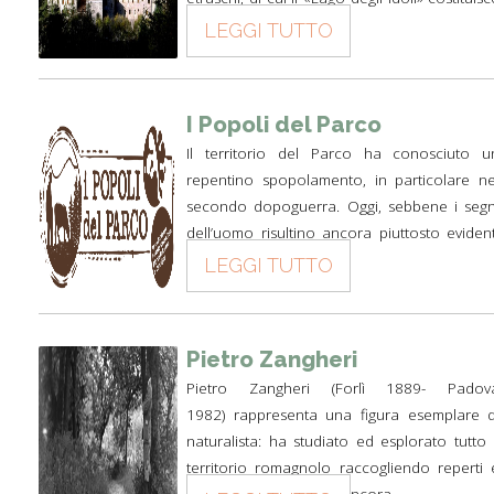
il più...
LEGGI TUTTO
I Popoli del Parco
Il territorio del Parco ha conosciuto u
repentino spopolamento, in particolare ne
secondo dopoguerra. Oggi, sebbene i segn
dell’uomo risultino ancora piuttosto evident
sul territorio, si rischia...
LEGGI TUTTO
Pietro Zangheri
Pietro Zangheri (Forlì 1889- Padov
1982) rappresenta una figura esemplare d
naturalista: ha studiato ed esplorato tutto i
territorio romagnolo raccogliendo reperti 
informazioni utilizzate ancora...