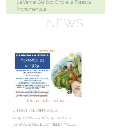
La Verna: L’Antico Orto e la Foresta
Monumentale
NEWS
Il futuro della memoria
Monte Pen
UN FESTIVAL DIFFUSOper
Dall’11 al 19 agosto
scoprire/coltivare/lo spirito/della
percorre solo acc
vallePASSI NEL BUIO: NELLA "VALLE
Guide Consigliate 