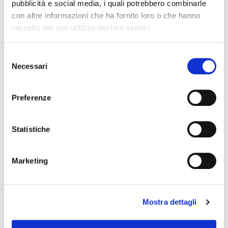
pubblicità e social media, i quali potrebbero combinarle
Volterra e le montagne
con altre informazioni che ha fornito loro o che hanno
raccolto dal suo utilizzo dei loro servizi.
della Corsica dal
Monte Falterona.jpg
Selezione
Necessari
del
consenso
Preferenze
Statistiche
Marketing
Volterra e le montagne della Corsica dal Monte Falterona
Firenze-La Val D'arno
Mostra dettagli
con il Mar tirreno