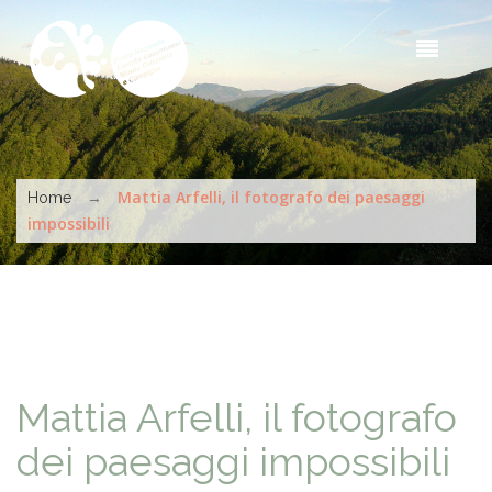
Salta al contenuto principale
Sea
t
s
Tu sei qui
→
Mattia Arfelli, il fotografo dei paesaggi
Home
impossibili
Mattia Arfelli, il fotografo
dei paesaggi impossibili