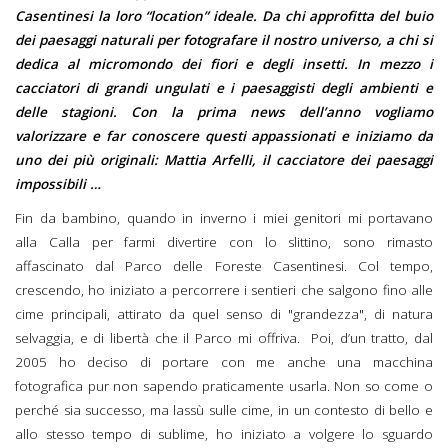
Casentinesi la loro “location” ideale. Da chi approfitta del buio
dei paesaggi naturali per fotografare il nostro universo, a chi si
dedica al micromondo dei fiori e degli insetti. In mezzo i
cacciatori di grandi ungulati e i paesaggisti degli ambienti e
delle stagioni. Con la prima news dell’anno vogliamo
valorizzare e far conoscere questi appassionati e iniziamo da
uno dei più originali: Mattia Arfelli, il cacciatore dei paesaggi
impossibili …
Fin da bambino, quando in inverno i miei genitori mi portavano
alla Calla per farmi divertire con lo slittino, sono rimasto
affascinato dal Parco delle Foreste Casentinesi. Col tempo,
crescendo, ho iniziato a percorrere i sentieri che salgono fino alle
cime principali, attirato da quel senso di "grandezza", di natura
selvaggia, e di libertà che il Parco mi offriva. Poi, d’un tratto, dal
2005 ho deciso di portare con me anche una macchina
fotografica pur non sapendo praticamente usarla. Non so come o
perché sia successo, ma lassù sulle cime, in un contesto di bello e
allo stesso tempo di sublime, ho iniziato a volgere lo sguardo