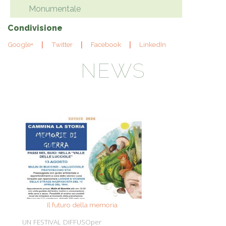
Monumentale
Condivisione
Google+
Twitter
Facebook
LinkedIn
NEWS
Il futuro della memoria
Monte Pen
UN FESTIVAL DIFFUSOper
Dall’11 al 19 agosto