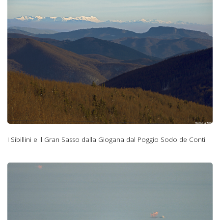
dalla Giogana dal
Poggio Sodo de
Conti.jpg
I Sibillini e il Gran Sasso dalla Giogana dal Poggio Sodo de Conti
il grattacielo di
Cesenatico.jpg