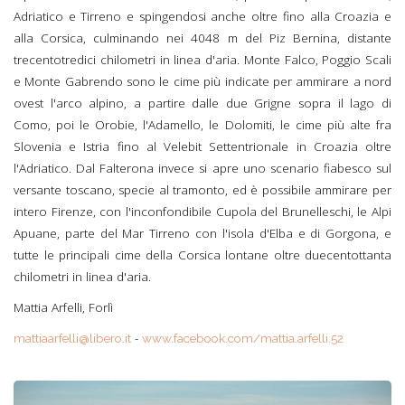
Adriatico e Tirreno e spingendosi anche oltre fino alla Croazia e
alla Corsica, culminando nei 4048 m del Piz Bernina, distante
trecentotredici chilometri in linea d'aria. Monte Falco, Poggio Scali
e Monte Gabrendo sono le cime più indicate per ammirare a nord
ovest l'arco alpino, a partire dalle due Grigne sopra il lago di
Como, poi le Orobie, l'Adamello, le Dolomiti, le cime più alte fra
Slovenia e Istria fino al Velebit Settentrionale in Croazia oltre
l'Adriatico. Dal Falterona invece si apre uno scenario fiabesco sul
versante toscano, specie al tramonto, ed è possibile ammirare per
intero Firenze, con l'inconfondibile Cupola del Brunelleschi, le Alpi
Apuane, parte del Mar Tirreno con l'isola d'Elba e di Gorgona, e
tutte le principali cime della Corsica lontane oltre duecentottanta
chilometri in linea d'aria.
Mattia Arfelli, Forlì
-
mattiaarfelli@libero.it
www.facebook.com/mattia.arfelli.52
I Sibillini e il Gran Sasso