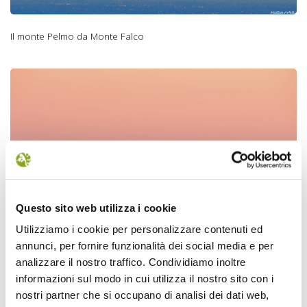
Il monte Pelmo da Monte Falco
Le coline di Bertinoro-
Milano Marittima-le
montagne della
Croazia dai Prati della
Burraia.jpg
Questo sito web utilizza i cookie
Utilizziamo i cookie per personalizzare contenuti ed
annunci, per fornire funzionalità dei social media e per
analizzare il nostro traffico. Condividiamo inoltre
informazioni sul modo in cui utilizza il nostro sito con i
Le coline di Bertinoro-Milano Marittima-le montagne della Croazia
nostri partner che si occupano di analisi dei dati web,
dai Prati della Burraia