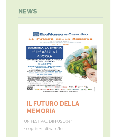
NEWS
IL FUTURO DELLA
MONTE 
MEMORIA
Dall’11 al 19 
UN FESTIVAL DIFFUSOper
percorre
scoprire/coltivare/lo