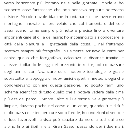
verso l'orizzonte più lontano nelle belle giornate limpide e ho
scoperto cose fantastiche che non pensavo neppure potessero
esistere. Piccole nuvole bianche in lontananza che invece erano
montagne innevate, ombre velate che col tramontare del sole
assumevano forme sempre più nette e precise fino a diventare
imponenti cime al di là del mare; ho incominciato a riconoscere le
città della pianura e i grattacieli della costa. E nel frattempo
scattavo sempre più fotografie. Inizialmente scrutavo le carte per
capire quello che fotografavo, calcolavo le distanze tramite le
altezze studiando le leggi dell'orizzonte terrestre, poi col passare
degli anni e con l'avanzare delle moderne tecnologie, e grazie
soprattutto all'appoggio di nuovi amici esperti in meteorologia che
condividevano con me questa passione, ho potuto farmi uno
schema scientifico di tutto quello che si poteva vedere dalle cime
più alte del parco, il Monte Falco e il Falterona. Nelle giornate più
limpide, davvero poche nel corso di un anno, quando l'umidità è
molto bassa e le temperature sono fredde, in condizioni di vento e
di luce favorevoli, la vista può spaziare da nord a sud, dall'arco
alpino fino ai Sibillini e al Gran Sasso, passando per i due mari,