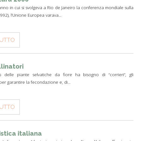
anno in cui si svolgeva a Rio de Janeiro la conferenza mondiale sulla
1992), l’Unione Europea varava...
TUTTO
linatori
 delle piante selvatiche da fiore ha bisogno di “corrieri”, gli
 per garantire la fecondazione e, di...
TUTTO
stica italiana