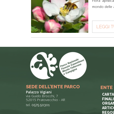
Flora apistic
mondo delle ap
LEGGI 
SEDE DELL’ENTE PARCO
ENTE
Palazzo Vigiani
CARTA
via Guido Brocchi, 7
FINAL
52015 Pratovecchio - AR
ORGAN
tel.
0575 50301
ARTIC
REGOL