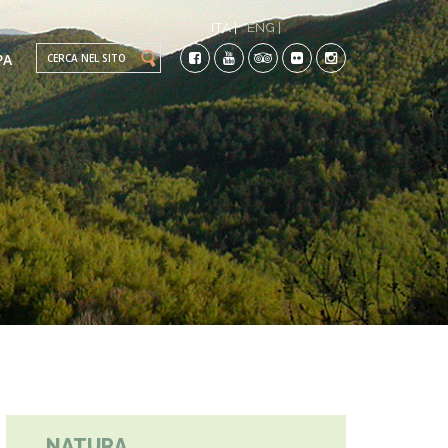
ITA |
ENG |
Search this site
PA
TI
CO-
NATURA