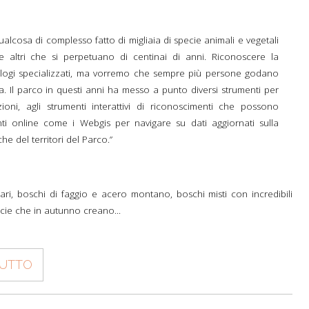
INFORMATIVE
NZA
CAMMINI E VIE DI
RACCOLTA FUNGHI
APP
PRIVACY
PELLEGRINAGGIO
DOVE DORMIRE
LUOGHI DA VISITARE
ualcosa di complesso fatto di migliaia di specie animali e vegetali
 NEL PARCO
PNFC TREKKING MAP
CANI DA GUARDIANIA
MAPPA DEL SITO
ALBO PRETORIO
 altri che si perpetuano di centinai di anni. Riconoscere la
ESCURSIONI GUIDATE
CAMPI ESTIVI E ALTRE PROPOSTE
UN PARCO PER TE
I PAESI CAPOLUOGO
EL PARCO
KEY TO NATURE
CENSIMENTO DEL CERVO
iologi specializzati, ma vorremo che sempre più persone godano
AMMINISTRAZIONE
STATO DEI SENTIERI
UNA SCUOLA NEL PARCO
a. Il parco in questi anni ha messo a punto diversi strumenti per
TRADIZIONI
TRASPARENTE
WOLF HOWLING
zioni, agli strumenti interattivi di riconoscimenti che possono
IN TRENO AL PLANETARIO
LA STORIA DEL PARCO
ti online come i Webgis per navigare su dati aggiornati sulla
PAGAMENTI ON LINE - PAGO PA
PROGRAMMA DI SVILUPPO
he del territori del Parco.”
RURALE
UN SENTIERO PER LA SALUTE
I POPOLI DEL PARCO
MODULISTICA E LOGHI
CONSERVATION PHOTOGRAPHY
CENTRO DI EDUCAZIONE ALLA
PIETRO ZANGHERI
SOSTENIBILITÀ
ari, boschi di faggio e acero montano, boschi misti con incredibili
ANTICHE CULTIVAR
ecie che in autunno creano...
PROGETTI CONCLUSI
ALTRE PROPOSTE
TUTTO