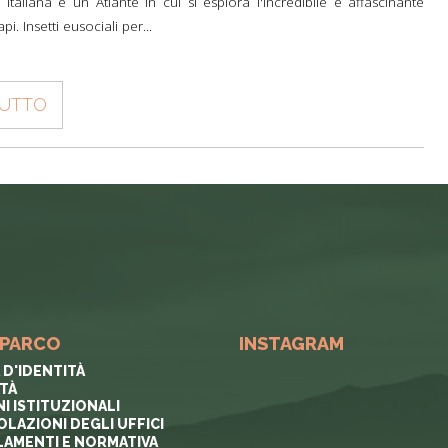
a italiana è un Atlante in cui si esplora l'incredibile e affascinante
i. Insetti eusociali per...
TUTTO
 PARCO
INSTAGRAM
 D'IDENTITÀ
ITÀ
I ISTITUZIONALI
OLAZIONI DEGLI UFFICI
AMENTI E NORMATIVA