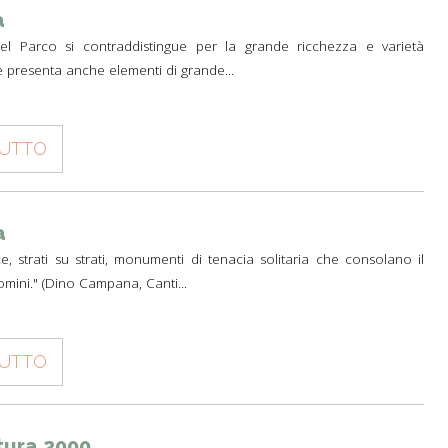
a
o del Parco si contraddistingue per la grande ricchezza e varietà
he presenta anche elementi di grande...
TUTTO
a
e, strati su strati, monumenti di tenacia solitaria che consolano il
omini." (Dino Campana, Canti...
TUTTO
tura 2000