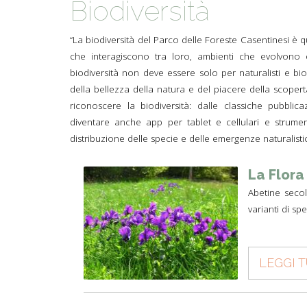
Biodiversità
ACCOGLIE
“La biodiversità del Parco delle Foreste Casentinesi è q
A SCUOLA
che interagiscono tra loro, ambienti che evolvono e
SAPORI D
biodiversità non deve essere solo per naturalisti e b
della bellezza della natura e del piacere della scopert
STORIA E 
riconoscere la biodiversità: dalle classiche pubblica
diventare anche app per tablet e cellulari e strumen
distribuzione delle specie e delle emergenze naturalistic
La Flora
Abetine secol
varianti di sp
LEGGI 