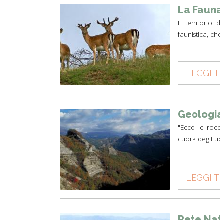
La Faun
Il territori
faunistica, c
LEGGI 
Geologi
"Ecco le rocc
cuore degli u
LEGGI 
Rete Na