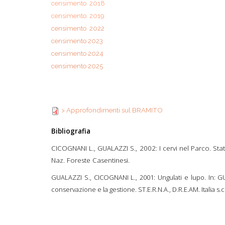
censimento 2018
censimento 2019
censimento 2022
censimento 2023
censimento 2024
censimento 2025
> Approfondiment
> Approfondimenti sul BRAMITO
Bibliografia
CICOGNANI L., GUALAZZI S., 2002: I cervi nel Parco. St
Naz. Foreste Casentinesi.
GUALAZZI S., CICOGNANI L., 2001: Ungulati e lupo. In: GUA
conservazione e la gestione. ST.E.R.N.A., D.R.E.AM. Italia s.c.r