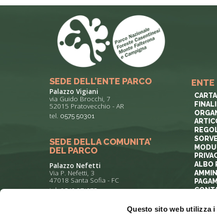
SEDE DELL’ENTE PARCO
ENTE
Palazzo Vigiani
CARTA
via Guido Brocchi, 7
FINAL
52015 Pratovecchio - AR
ORGAN
tel.
0575 50301
ARTIC
REGOL
SORVE
SEDE DELLA COMUNITA’
MODUL
DEL PARCO
PRIVA
ALBO 
Palazzo Nefetti
Via P. Nefetti, 3
AMMIN
47018 Santa Sofia - FC
PAGAM
tel.
0543 971375
CONTA
Questo sito web utilizza i
info@parcoforestecasentinesi.it