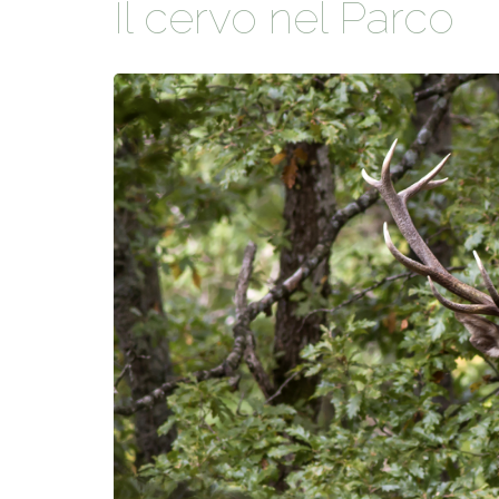
Il cervo nel Parco
ACCOGLIE
IMG_3684-1.jpg
A SCUOLA
SAPORI D
STORIA E 