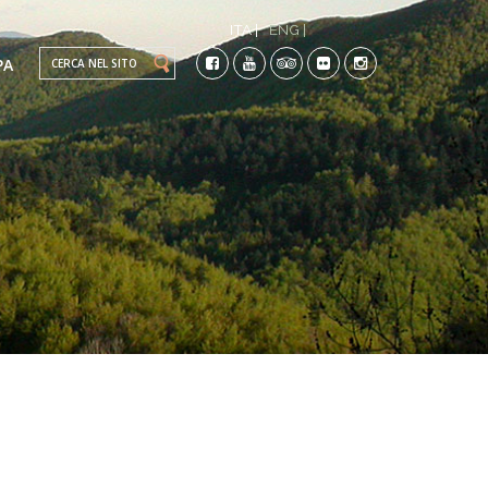
ITA |
ENG |
Search this site
PA
TI
CO-