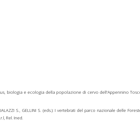
i sul BRAMITO
atus, biologia e ecologia della popolazione di cervo dell'Appennino Tos
LAZZI S., GELLINI S. (eds.): I vertebrati del parco nazionale delle Fores
.l, Rel. Ined.