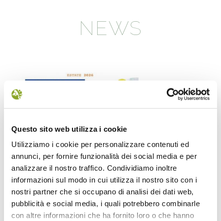
NEWS
Questo sito web utilizza i cookie
Utilizziamo i cookie per personalizzare contenuti ed
annunci, per fornire funzionalità dei social media e per
Il futuro della memoria
Monte Pen
analizzare il nostro traffico. Condividiamo inoltre
UN FESTIVAL DIFFUSOper
Dall’11 al 19 agosto
informazioni sul modo in cui utilizza il nostro sito con i
scoprire/coltivare/lo spirito/della
percorre solo acc
nostri partner che si occupano di analisi dei dati web,
vallePASSI NEL BUIO: NELLA "VALLE
Guide Consigliate 
pubblicità e social media, i quali potrebbero combinarle
DELLE LUCCIOLE" 13
Penna di
con altre informazioni che ha fornito loro o che hanno