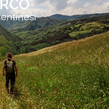
ARCO
entinesi