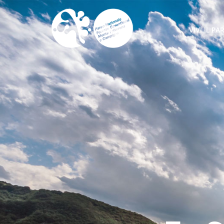
Salta al contenuto principale
VIVI IL PA
COME ARR
SENTIERI 
MUOVERSI
ATTIVITÀ
MARCHIO 
DA VEDER
STRUTTUR
INFORMAT