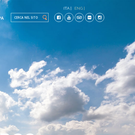
ITA |
ENG |
Search this site
PA
TI
CO-