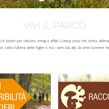
VIVI IL PARCO
on c’è posto per clacson, smog o affari. L’unica cosa che conta, abbrac
i sotto l’ultima delle foglie o tra i rami più alti, la senti scorrere n