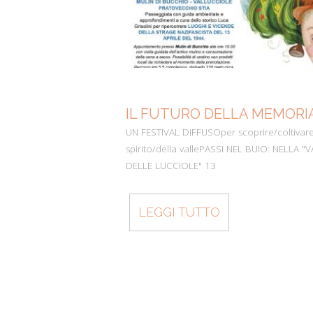
IL FUTURO DELLA MEMORI
UN FESTIVAL DIFFUSOper scoprire/coltivare
spirito/della vallePASSI NEL BUIO: NELLA "
DELLE LUCCIOLE" 13
LEGGI TUTTO