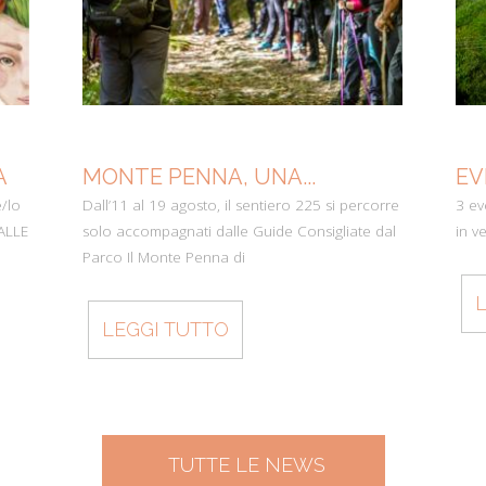
A
MONTE PENNA, UNA...
EV
/lo
Dall’11 al 19 agosto, il sentiero 225 si percorre
3 ev
VALLE
solo accompagnati dalle Guide Consigliate dal
in v
Parco Il Monte Penna di
LEGGI TUTTO
TUTTE LE NEWS