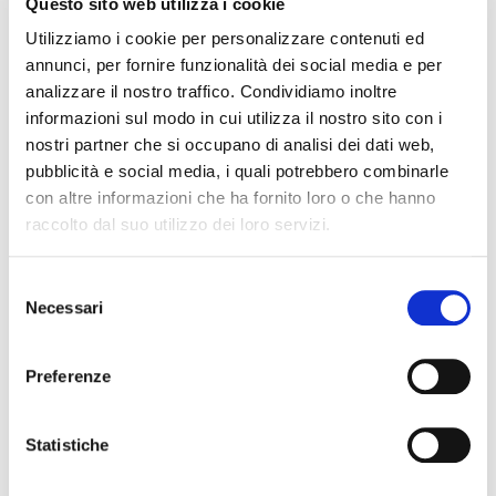
Questo sito web utilizza i cookie
Utilizziamo i cookie per personalizzare contenuti ed
annunci, per fornire funzionalità dei social media e per
analizzare il nostro traffico. Condividiamo inoltre
informazioni sul modo in cui utilizza il nostro sito con i
nostri partner che si occupano di analisi dei dati web,
pubblicità e social media, i quali potrebbero combinarle
con altre informazioni che ha fornito loro o che hanno
ESCURSIONE "LA...
EVENTI
raccolto dal suo utilizzo dei loro servizi.
BOTANI
Domenica 30 agosto La foresta di
Campigna Il
Ecco le inizia
Selezione
fine
Necessari
del
consenso
1
2
3
4
5
6
Preferenze
Statistiche