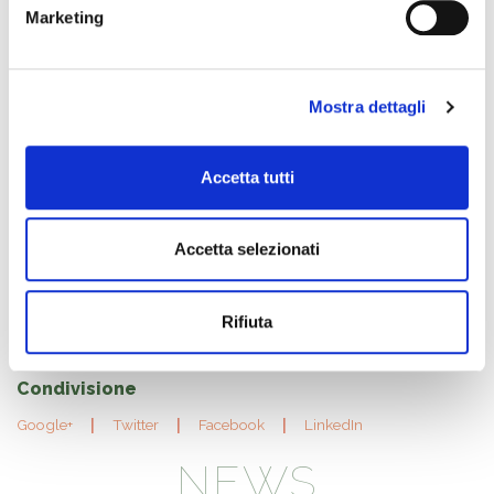
EVENTI
Marketing
9. Agosto 2026
DALL'ORTO ALL'ANTICA FARMACIA -
Mostra dettagli
Escursione all'orto botanico e visita
all'Antica Farmacia con i frati
Accetta tutti
9. Agosto 2026
LABORATORIO SULLE FARFALLE
Accetta selezionati
9. Agosto 2026
GIARDINO IN MUSICA - Giardino
Rifiuta
Botanico di Valbonella
Condivisione
Google+
Twitter
Facebook
LinkedIn
NEWS