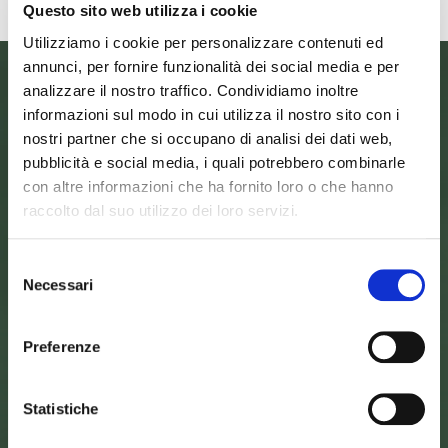
Questo sito web utilizza i cookie
Utilizziamo i cookie per personalizzare contenuti ed
annunci, per fornire funzionalità dei social media e per
analizzare il nostro traffico. Condividiamo inoltre
informazioni sul modo in cui utilizza il nostro sito con i
nostri partner che si occupano di analisi dei dati web,
pubblicità e social media, i quali potrebbero combinarle
con altre informazioni che ha fornito loro o che hanno
raccolto dal suo utilizzo dei loro servizi.
Selezione
Necessari
del
SEDE DELL’ENTE PARCO
consenso
Palazzo Vigiani
via Guido Brocchi, 7
Preferenze
52015 Pratovecchio - AR
tel.
0575 50301
Statistiche
SEDE DELLA COMUNITA’ DEL PARCO