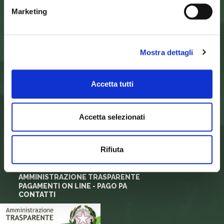
Palazzo Nefetti
Via P. Nefetti, 3
Marketing
47018 Santa Sofia - FC
tel.
0543 971375
info@parcoforestecasentinesi.it
Mostra dettagli
ENTE PARCO
Accetta tutti
CARTA D'IDENTITÀ
FINALITÀ
ORGANI ISTITUZIONALI
Accetta selezionati
ARTICOLAZIONI DEGLI UFFICI
REGOLAMENTI E NORMATIVA
SORVEGLIANZA
Rifiuta
MODULISTICA E LOGHI
PRIVACY
ALBO PRETORIO
AMMINISTRAZIONE TRASPARENTE
PAGAMENTI ON LINE - PAGO PA
CONTATTI