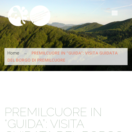
Salta al contenuto principale
Sea
t
s
Tu sei qui
→
PREMILCUORE IN “GUIDA”: VISITA GUIDATA
Home
DEL BORGO DI PREMILCUORE
PREMILCUORE IN
“GUIDA”: VISITA