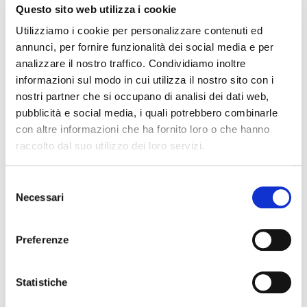
Questo sito web utilizza i cookie
EVENTI
Utilizziamo i cookie per personalizzare contenuti ed
annunci, per fornire funzionalità dei social media e per
6. Agosto 2026
analizzare il nostro traffico. Condividiamo inoltre
Ciao Orecchielunghe! Metti un asino
informazioni sul modo in cui utilizza il nostro sito con i
nella tua vita.
nostri partner che si occupano di analisi dei dati web,
pubblicità e social media, i quali potrebbero combinarle
6. Agosto 2026
con altre informazioni che ha fornito loro o che hanno
Storie di Alberi e Animali per grandi e
raccolto dal suo utilizzo dei loro servizi.
piccoli
Selezione
6. Agosto 2026
Necessari
del
Voglio tornare negli anni ‘90
consenso
Preferenze
Condivisione
Google+
Twitter
Facebook
LinkedIn
Statistiche