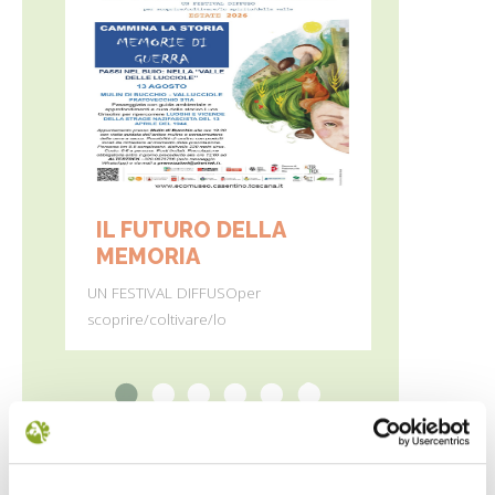
IL FUTURO DELLA
MONTE 
MEMORIA
Dall’11 al 19 
UN FESTIVAL DIFFUSOper
percorre
scoprire/coltivare/lo
1
2
3
4
5
6