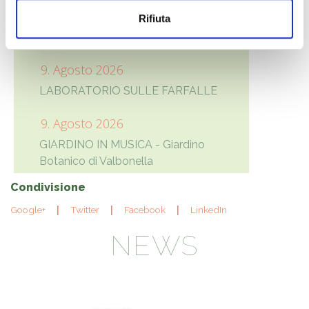
DALL'ORTO ALL'ANTICA FARMACIA -
Rifiuta
Escursione all'orto botanico e visita
all'Antica Farmacia con i frati
9. Agosto 2026
LABORATORIO SULLE FARFALLE
9. Agosto 2026
GIARDINO IN MUSICA - Giardino
Botanico di Valbonella
Condivisione
Google+
Twitter
Facebook
LinkedIn
NEWS