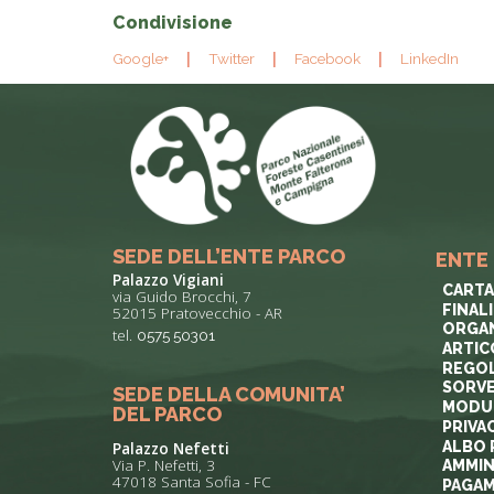
Condivisione
Google+
Twitter
Facebook
LinkedIn
SEDE DELL’ENTE PARCO
ENTE
Palazzo Vigiani
CARTA
via Guido Brocchi, 7
FINAL
52015 Pratovecchio - AR
ORGAN
tel.
0575 50301
ARTIC
REGOL
SORVE
SEDE DELLA COMUNITA’
MODUL
DEL PARCO
PRIVA
ALBO 
Palazzo Nefetti
Via P. Nefetti, 3
AMMIN
47018 Santa Sofia - FC
PAGAM