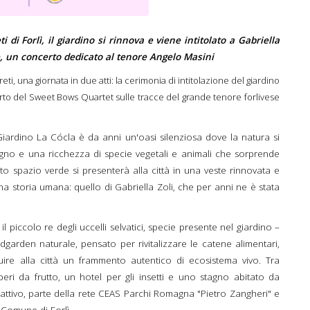
ti di Forlì, il giardino si rinnova e viene intitolato a Gabriella
e, un concerto dedicato al tenore Angelo Masini
egreti, una giornata in due atti: la cerimonia di intitolazione del giardino
erto del Sweet Bows Quartet sulle tracce del grande tenore forlivese
l Giardino La Cócla è da anni un'oasi silenziosa dove la natura si
tagno e una ricchezza di specie vegetali e animali che sorprende
to spazio verde si presenterà alla città in una veste rinnovata e
 storia umana: quello di Gabriella Zoli, che per anni ne è stata
l piccolo re degli uccelli selvatici, specie presente nel giardino –
rdgarden naturale, pensato per rivitalizzare le catene alimentari,
stituire alla città un frammento autentico di ecosistema vivo. Tra
eri da frutto, un hotel per gli insetti e uno stagno abitato da
o attivo, parte della rete CEAS Parchi Romagna "Pietro Zangheri" e