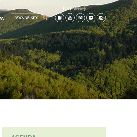
ENG |
ITA |
Search this site
PA
TI
CO-