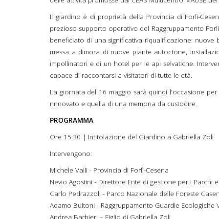
delle attività promosse dal CEAS Multicentro MAUSE del
Il giardino è di proprietà della Provincia di Forlì-Ces
prezioso supporto operativo del Raggruppamento Forliv
beneficiato di una significativa riqualificazione: nuove 
messa a dimora di nuove piante autoctone, installazi
impollinatori e di un hotel per le api selvatiche. Inter
capace di raccontarsi a visitatori di tutte le età.
La giornata del 16 maggio sarà quindi l'occasione per
rinnovato e quella di una memoria da custodire.
PROGRAMMA
Ore 15:30 | Intitolazione del Giardino a Gabriella Zoli
Intervengono:
Michele Valli - Provincia di Forlì-Cesena
Nevio Agostini - Direttore Ente di gestione per i Parchi
Carlo Pedrazzoli - Parco Nazionale delle Foreste Case
Adamo Buitoni - Raggruppamento Guardie Ecologiche Vo
Andrea Barbieri – Figlio di Gabriella Zoli