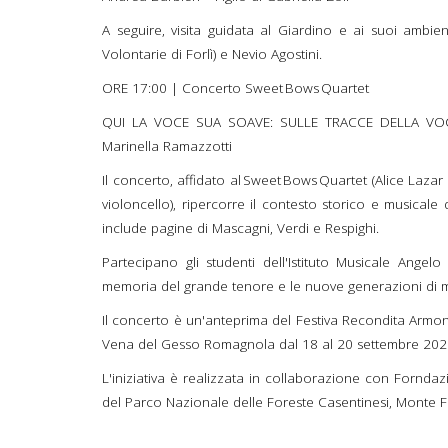
A seguire, visita guidata al Giardino e ai suoi ambi
Volontarie di Forlì) e Nevio Agostini.
ORE 17:00 | Concerto Sweet Bows Quartet
QUI LA VOCE SUA SOAVE: SULLE TRACCE DELLA VOCE 
Marinella Ramazzotti
Il concerto, affidato al Sweet Bows Quartet (Alice Lazar e
violoncello), ripercorre il contesto storico e musica
include pagine di Mascagni, Verdi e Respighi.
Partecipano gli studenti dell'Istituto Musicale Angel
memoria del grande tenore e le nuove generazioni di mus
Il concerto è un'anteprima del Festiva Recondita Armoni
Vena del Gesso Romagnola dal 18 al 20 settembre 20
L'iniziativa è realizzata in collaborazione con Fornda
del Parco Nazionale delle Foreste Casentinesi, Monte 