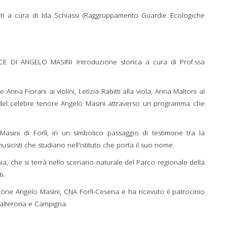
enti a cura di Ida Schiassi (Raggruppamento Guardie Ecologiche
DI ANGELO MASINI Introduzione storica a cura di Prof.ssa
 Anna Fiorani ai violini, Letizia Rabitti alla viola, Anna Maltoni al
le del celebre tenore Angelo Masini attraverso un programma che
o Masini di Forlì, in un simbolico passaggio di testimone tra la
icisti che studiano nell'istituto che porta il suo nome.
a, che si terrà nello scenario naturale del Parco regionale della
26.
zione Angelo Masini, CNA Forlì-Cesena e ha ricevuto il patrocinio
Falterona e Campigna.