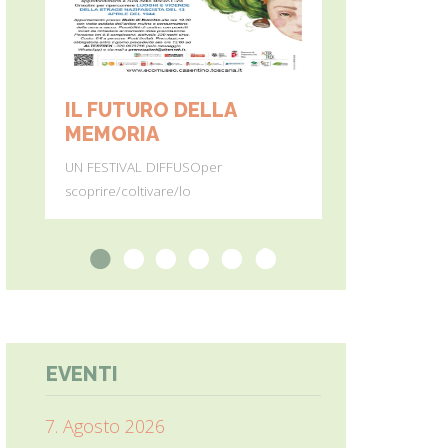
IL FUTURO DELLA
MONTE PE
MEMORIA
Dall’11 al 19 ag
UN FESTIVAL DIFFUSOper
percorre
scoprire/coltivare/lo
1
2
3
4
5
6
EVENTI
7. Agosto 2026