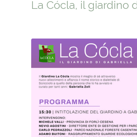
La Cócla, il giardino 
ACCOGLIE
A SCUOLA
SAPORI D
STORIA E 