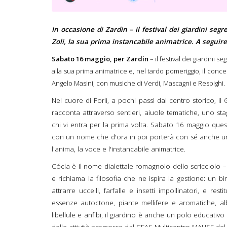
In occasione di Zardin – il festival dei giardini segre
Zoli, la sua prima instancabile animatrice. A seguir
Sabato 16 maggio, per Zardin
– il festival dei giardini s
alla sua prima animatrice e, nel tardo pomeriggio, il conc
Angelo Masini, con musiche di Verdi, Mascagni e Respighi.
Nel cuore di Forlì, a pochi passi dal centro storico, i
racconta attraverso sentieri, aiuole tematiche, uno s
chi vi entra per la prima volta. Sabato 16 maggio ques
con un nome che d'ora in poi porterà con sé anche una
l'anima, la voce e l'instancabile animatrice.
Cócla è il nome dialettale romagnolo dello scricciolo – i
e richiama la filosofia che ne ispira la gestione: un bi
attrarre uccelli, farfalle e insetti impollinatori, e re
essenze autoctone, piante mellifere e aromatiche, alb
libellule e anfibi, il giardino è anche un polo educativ