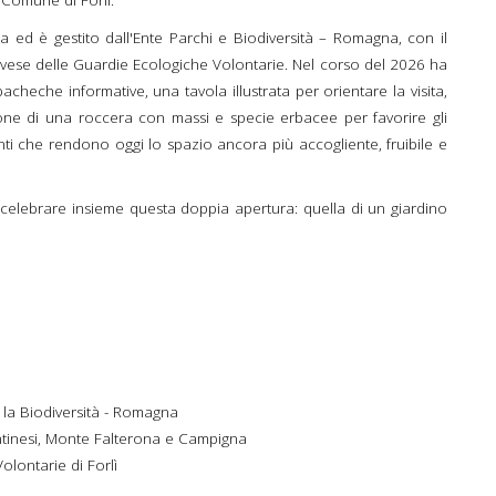
 Comune di Forlì.
ena ed è gestito dall'Ente Parchi e Biodiversità – Romagna, con il
ese delle Guardie Ecologiche Volontarie. Nel corso del 2026 ha
bacheche informative, una tavola illustrata per orientare la visita,
one di una roccera con massi e specie erbacee per favorire gli
venti che rendono oggi lo spazio ancora più accogliente, fruibile e
 celebrare insieme questa doppia apertura: quella di un giardino
 e la Biodiversità - Romagna
ntinesi, Monte Falterona e Campigna
lontarie di Forlì