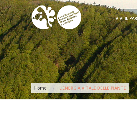
Salta al contenuto principale
VIVI IL PA
COME ARR
SENTIERI 
MUOVERSI
Tu sei qui
ATTIVITÀ
→
L’ENERGIA VITALE DELLE PIANTE
Home
MARCHIO 
DA VEDER
STRUTTUR
INFORMAT