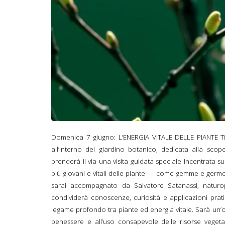
Domenica 7 giugno: L’ENERGIA VITALE DELLE PIANTE Ti i
all’interno del giardino botanico, dedicata alla sco
prenderà il via una visita guidata speciale incentrata su
più giovani e vitali delle piante — come gemme e germ
sarai accompagnato da Salvatore Satanassi, natur
condividerà conoscenze, curiosità e applicazioni prat
legame profondo tra piante ed energia vitale. Sarà un’
benessere e all’uso consapevole delle risorse vegetal