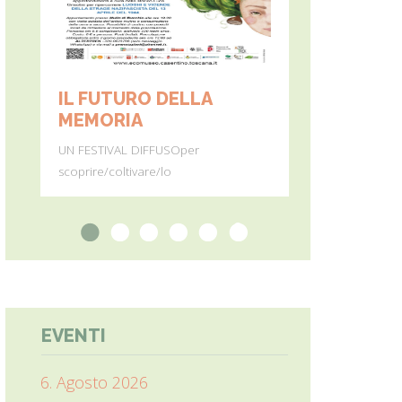
IL FUTURO DELLA
MONTE PE
MEMORIA
Dall’11 al 19 ag
UN FESTIVAL DIFFUSOper
percorre
scoprire/coltivare/lo
1
2
3
4
5
6
EVENTI
6. Agosto 2026