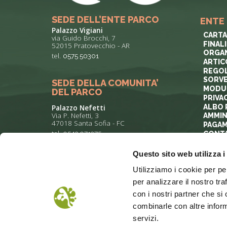
SEDE DELL’ENTE PARCO
ENTE
Palazzo Vigiani
CARTA
via Guido Brocchi, 7
FINAL
52015 Pratovecchio - AR
ORGAN
tel.
0575 50301
ARTIC
REGOL
SORVE
SEDE DELLA COMUNITA’
MODUL
DEL PARCO
PRIVA
ALBO 
Palazzo Nefetti
Via P. Nefetti, 3
AMMIN
47018 Santa Sofia - FC
PAGAM
tel.
0543 971375
CONTA
Questo sito web utilizza i
info@parcoforestecasentinesi.it
Utilizziamo i cookie per pe
per analizzare il nostro tra
con i nostri partner che si
combinarle con altre inform
servizi.