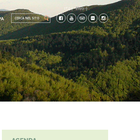
ENG |
ITA |
Search this site
PA
TI
CO-