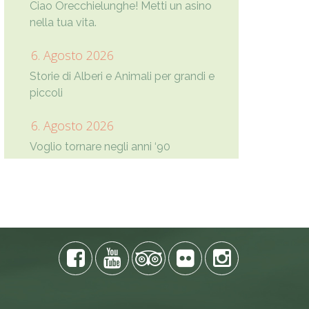
Ciao Orecchielunghe! Metti un asino
nella tua vita.
6. Agosto 2026
Storie di Alberi e Animali per grandi e
piccoli
6. Agosto 2026
Voglio tornare negli anni ‘90