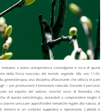
nvitiamo a vivere un’esperienza coinvolgente e ricca di spunti
perta della forza nascosta del mondo vegetale. Alle ore 11.00,
lla gemmoterapia, una disciplina affascinante che utilizza le parti
ogli — per promuovere il benessere naturale. Durante il percorso
opata ed esperto del settore, nonché socio di Remedia, che
iche di questa metodologia, aiutandoti a comprendere meglio il
occasione unica per approfondire tematiche legate alla natura, al
i, immersi in un contesto suggestivo e rigenerante. L’attività è