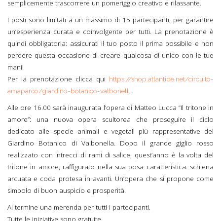
semplicemente trascorrere un pomeriggio creativo e rilassante.
I posti sono limitati a un massimo di 15 partecipanti, per garantire
un’esperienza curata e coinvolgente per tutti. La prenotazione è
quindi obbligatoria: assicurati il tuo posto il prima possibile e non
perdere questa occasione di creare qualcosa di unico con le tue
mani!
Per la prenotazione clicca qui
https://shop.atlantide.net/circuito-
...
amaparco/giardino-botanico-valbonell
Alle ore 16.00 sarà inaugurata l’opera di Matteo Lucca “Il tritone in
amore”: una nuova opera scultorea che proseguire il ciclo
dedicato alle specie animali e vegetali più rappresentative del
Giardino Botanico di Valbonella. Dopo il grande giglio rosso
realizzato con intrecci di rami di salice, quest’anno è la volta del
tritone in amore, raffigurato nella sua posa caratteristica: schiena
arcuata e coda protesa in avanti. Un’opera che si propone come
simbolo di buon auspicio e prosperità.
Al termine una merenda per tutti i partecipanti.
Tutte le iniziative sono gratuite.