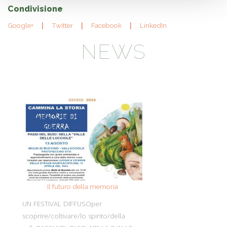
Condivisione
Google+
Twitter
Facebook
LinkedIn
NEWS
Il futuro della memoria
Monte Pen
UN FESTIVAL DIFFUSOper
Dall’11 al 19 agosto
scoprire/coltivare/lo spirito/della
percorre solo acc