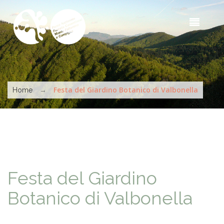
Salta al contenuto principale
Sea
t
s
Tu sei qui
→
Festa del Giardino Botanico di Valbonella
Home
Festa del Giardino
Botanico di Valbonella