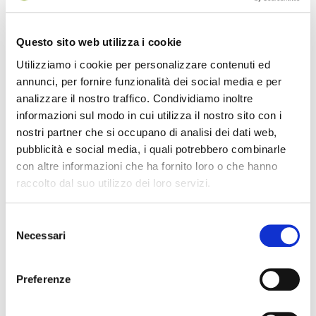
Questo sito web utilizza i cookie
Utilizziamo i cookie per personalizzare contenuti ed
annunci, per fornire funzionalità dei social media e per
analizzare il nostro traffico. Condividiamo inoltre
informazioni sul modo in cui utilizza il nostro sito con i
nostri partner che si occupano di analisi dei dati web,
pubblicità e social media, i quali potrebbero combinarle
con altre informazioni che ha fornito loro o che hanno
raccolto dal suo utilizzo dei loro servizi.
IL FUTURO DELLA
MONTE 
Selezione
MEMORIA
Dall’11 al 19 
Necessari
del
UN FESTIVAL DIFFUSOper
percorre
consenso
scoprire/coltivare/lo
Preferenze
1
2
3
4
5
6