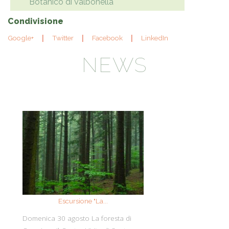
Botanico di Valbonella
Condivisione
Google+
Twitter
Facebook
LinkedIn
NEWS
Escursione "La...
Eventi Giardi
Domenica 30 agosto La foresta di
Ecco le iniziative 