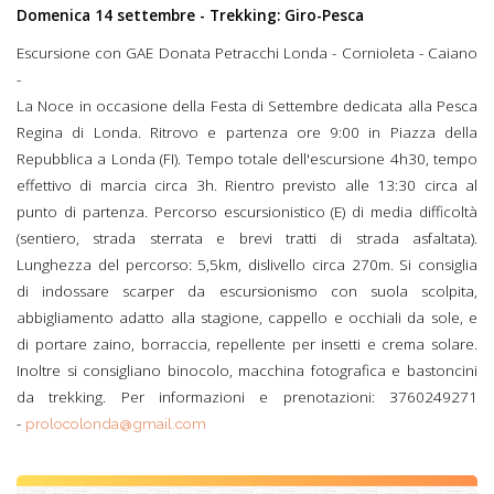
Domenica 14 settembre - Trekking: Giro-Pesca
Escursione con GAE Donata Petracchi Londa - Cornioleta - Caiano
-
La Noce in occasione della Festa di Settembre dedicata alla Pesca
Regina di Londa. Ritrovo e partenza ore 9:00 in Piazza della
Repubblica a Londa (FI). Tempo totale dell'escursione 4h30, tempo
effettivo di marcia circa 3h. Rientro previsto alle 13:30 circa al
punto di partenza. Percorso escursionistico (E) di media difficoltà
(sentiero, strada sterrata e brevi tratti di strada asfaltata).
Lunghezza del percorso: 5,5km, dislivello circa 270m. Si consiglia
di indossare scarper da escursionismo con suola scolpita,
abbigliamento adatto alla stagione, cappello e occhiali da sole, e
di portare zaino, borraccia, repellente per insetti e crema solare.
Inoltre si consigliano binocolo, macchina fotografica e bastoncini
da trekking. Per informazioni e prenotazioni: 3760249271
-
prolocolonda@gmail.com
Giro Pesca 2025.png