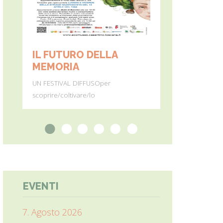
IL FUTURO DELLA
MONTE PE
MEMORIA
Dall’11 al 19 ag
UN FESTIVAL DIFFUSOper
percorre
scoprire/coltivare/lo
1
2
3
4
5
6
EVENTI
7. Agosto 2026