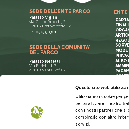
SEDE DELL’ENTE PARCO
ENTE
Palazzo Vigiani
CARTA
via Guido Brocchi, 7
FINAL
52015 Pratovecchio - AR
ORGAN
tel.
0575 50301
ARTIC
REGOL
SORVE
SEDE DELLA COMUNITA’
MODUL
DEL PARCO
PRIVA
ALBO 
Palazzo Nefetti
Via P. Nefetti, 3
AMMIN
47018 Santa Sofia - FC
PAGAM
tel.
0543 971375
CONTA
Questo sito web utilizza i
info@parcoforestecasentinesi.it
Utilizziamo i cookie per pe
per analizzare il nostro tra
con i nostri partner che si
combinarle con altre inform
servizi.