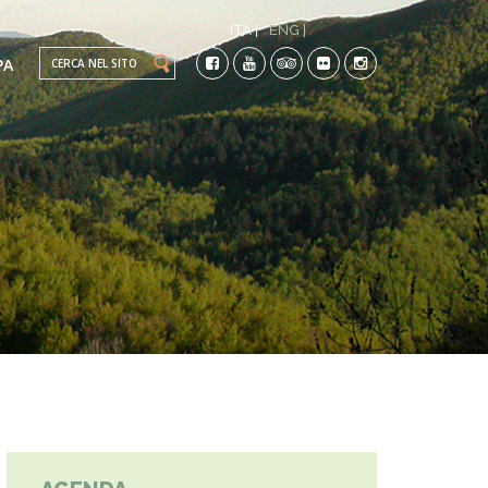
ITA |
ENG |
Search this site
PA
TI
CO-