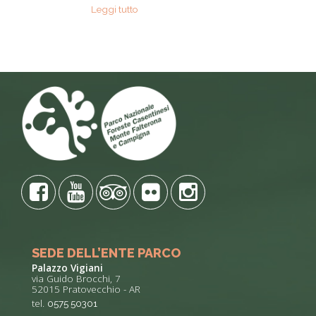
Leggi tutto
SEDE DELL’ENTE PARCO
Palazzo Vigiani
via Guido Brocchi, 7
52015 Pratovecchio - AR
tel.
0575 50301