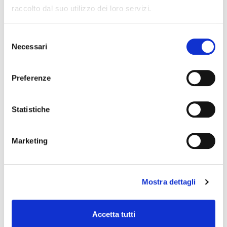
raccolto dal suo utilizzo dei loro servizi.
Selezione
EVENTI
Necessari
del
consenso
9. Agosto 2026
Preferenze
DALL'ORTO ALL'ANTICA FARMACIA -
Escursione all'orto botanico e visita
all'Antica Farmacia con i frati
Statistiche
9. Agosto 2026
Marketing
LABORATORIO SULLE FARFALLE
9. Agosto 2026
Mostra dettagli
GIARDINO IN MUSICA - Giardino
Botanico di Valbonella
Accetta tutti
Condivisione