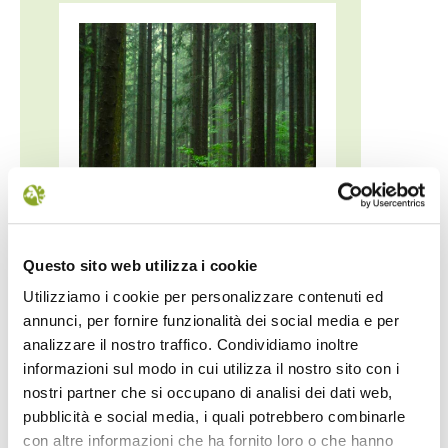
ESCURSIONE "LA...
EVENTI
Questo sito web utilizza i cookie
BOTANI
Domenica 30 agosto La foresta di
Utilizziamo i cookie per personalizzare contenuti ed
Campigna Il
Ecco le inizia
annunci, per fornire funzionalità dei social media e per
fine
analizzare il nostro traffico. Condividiamo inoltre
informazioni sul modo in cui utilizza il nostro sito con i
nostri partner che si occupano di analisi dei dati web,
1
2
3
4
5
6
pubblicità e social media, i quali potrebbero combinarle
con altre informazioni che ha fornito loro o che hanno