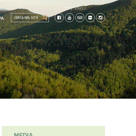
ITA |
ENG |
Search this site
PA
TI
CO-
MEDIA