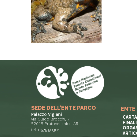
SEDE DELL’ENTE PARCO
ENTE
Palazzo Vigiani
CARTA
via Guido Brocchi, 7
FINAL
52015 Pratovecchio - AR
ORGAN
tel.
0575 50301
ARTIC