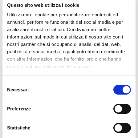
NEWS
Questo sito web utilizza i cookie
Utilizziamo i cookie per personalizzare contenuti ed
annunci, per fornire funzionalità dei social media e per
analizzare il nostro traffico. Condividiamo inoltre
informazioni sul modo in cui utilizza il nostro sito con i
nostri partner che si occupano di analisi dei dati web,
pubblicità e social media, i quali potrebbero combinarle
con altre informazioni che ha fornito loro o che hanno
raccolto dal suo utilizzo dei loro servizi.
Selezione
Il futuro della memoria
Monte Pen
Necessari
del
UN FESTIVAL DIFFUSOper
Dall’11 al 19 agosto
consenso
scoprire/coltivare/lo spirito/della
percorre solo acc
Preferenze
vallePASSI NEL BUIO: NELLA "VALLE
Guide Consigliate 
DELLE LUCCIOLE" 13
Penna di
Leggi tutto
Leggi
Statistiche