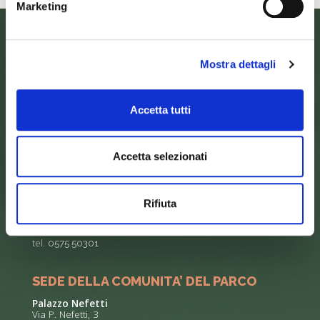
Marketing
Mostra dettagli
Accetta tutti
Accetta selezionati
SEDE DELL’ENTE PARCO
Rifiuta
Palazzo Vigiani
via Guido Brocchi, 7
52015 Pratovecchio - AR
tel.
0575 50301
SEDE DELLA COMUNITA’ DEL PARCO
Palazzo Nefetti
Via P. Nefetti, 3