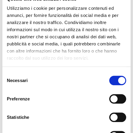
Utilizziamo i cookie per personalizzare contenuti ed
annunci, per fornire funzionalità dei social media e per
analizzare il nostro traffico. Condividiamo inoltre
informazioni sul modo in cui utilizza il nostro sito con i
nostri partner che si occupano di analisi dei dati web,
pubblicità e social media, i quali potrebbero combinarle
con altre informazioni che ha fornito loro o che hanno
raccolto dal suo utilizzo dei loro servizi.
Il futuro della memoria
Monte Pen
Selezione
Necessari
UN FESTIVAL DIFFUSOper
Dall’11 al 19 agosto
del
scoprire/coltivare/lo spirito/della
percorre solo acc
consenso
vallePASSI NEL BUIO: NELLA "VALLE
Guide Consigliate 
Preferenze
DELLE LUCCIOLE" 13
Penna di
Leggi tutto
Leggi
Statistiche