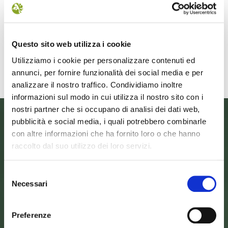
UN FESTIVAL DIFFUSOper
Dall’11 al 19 agosto
scoprire/coltivare/lo spirito/della
percorre solo acc
vallePASSI NEL BUIO: NELLA "VALLE
Guide Consigliate 
DELLE LUCCIOLE" 13
Penna di
Questo sito web utilizza i cookie
Leggi tutto
Leggi
Utilizziamo i cookie per personalizzare contenuti ed
annunci, per fornire funzionalità dei social media e per
analizzare il nostro traffico. Condividiamo inoltre
informazioni sul modo in cui utilizza il nostro sito con i
nostri partner che si occupano di analisi dei dati web,
pubblicità e social media, i quali potrebbero combinarle
con altre informazioni che ha fornito loro o che hanno
raccolto dal suo utilizzo dei loro servizi.
Selezione
Necessari
del
consenso
Preferenze