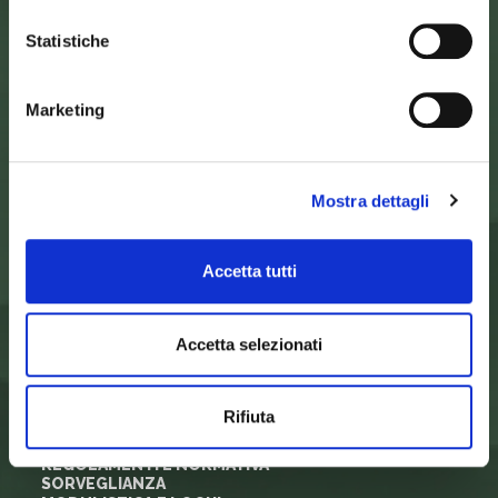
SEDE DELL’ENTE PARCO
Palazzo Vigiani
Statistiche
via Guido Brocchi, 7
52015 Pratovecchio - AR
tel.
0575 50301
Marketing
SEDE DELLA COMUNITA’ DEL PARCO
Palazzo Nefetti
Via P. Nefetti, 3
Mostra dettagli
47018 Santa Sofia - FC
tel.
0543 971375
Accetta tutti
info@parcoforestecasentinesi.it
Accetta selezionati
ENTE PARCO
CARTA D'IDENTITÀ
FINALITÀ
Rifiuta
ORGANI ISTITUZIONALI
ARTICOLAZIONI DEGLI UFFICI
REGOLAMENTI E NORMATIVA
SORVEGLIANZA