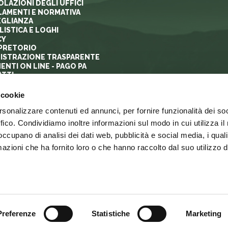
OLAZIONI DEGLI UFFICI
AMENTI E NORMATIVA
GLIANZA
ISTICA E LOGHI
CY
PRETORIO
ISTRAZIONE TRASPARENTE
ENTI ON LINE - PAGO PA
TTI
 cookie
rsonalizzare contenuti ed annunci, per fornire funzionalità dei so
ffico. Condividiamo inoltre informazioni sul modo in cui utilizza il 
 occupano di analisi dei dati web, pubblicità e social media, i qual
azioni che ha fornito loro o che hanno raccolto dal suo utilizzo d
PRIVACY
LINK
MAPPA DEL SITO
web agency
Preferenze
Statistiche
Marketing
i i diritti riservati - Ente Parco Nazionale delle Foreste Casentinesi Monte Falteron