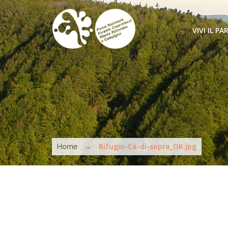
Salta al contenuto principale
VIVI IL PA
COME ARR
SENTIERI 
MUOVERSI
Tu sei qui
ATTIVITÀ
→
Rifugio-Cà-di-sopra_OK.jpg
Home
MARCHIO 
DA VEDER
STRUTTUR
INFORMAT