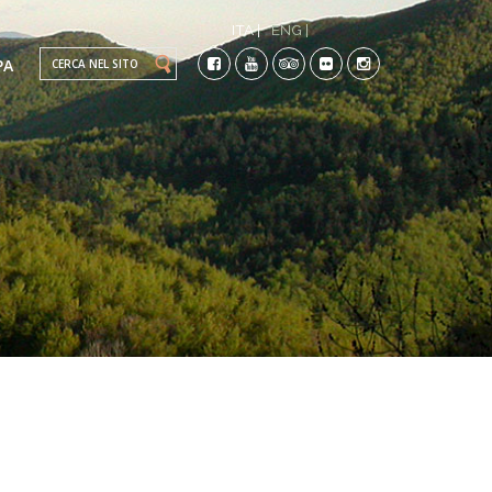
ITA |
ENG |
Search this site
PA
TI
CO-