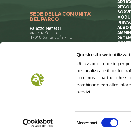
ARTIC
REGOL
SORVE
SEDE DELLA COMUNITA’
MODUL
DEL PARCO
PRIVA
ALBO 
Palazzo Nefetti
Via P. Nefetti, 3
AMMIN
47018 Santa Sofia - FC
PAGAM
tel.
0543 971375
CONTA
Questo sito web utilizza i
info@parcoforestecasentinesi.it
Utilizziamo i cookie per pe
per analizzare il nostro tra
con i nostri partner che si
combinarle con altre inform
servizi.
Selezione
COOKIE POLICY
Necessari
del
© 2017 Tutt