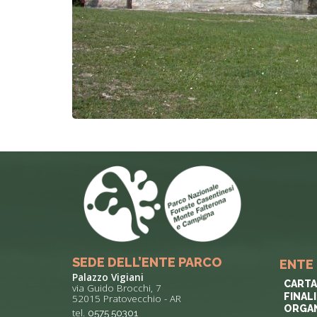
SEDE DELL’ENTE PARCO
ENTE
Palazzo Vigiani
CARTA
via Guido Brocchi, 7
FINAL
52015 Pratovecchio - AR
ORGAN
tel.
0575 50301