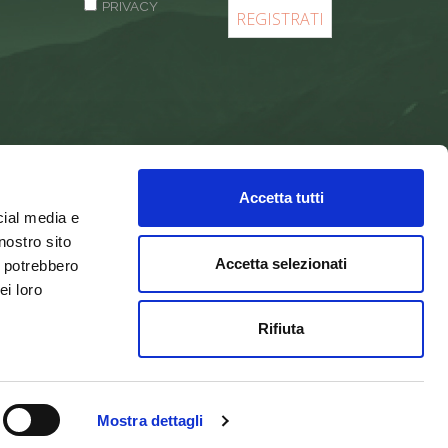
PRIVACY
Accetta tutti
cial media e
nostro sito
Accetta selezionati
i potrebbero
ei loro
Rifiuta
Integra Solutions
Mostra dettagli
a e Campigna