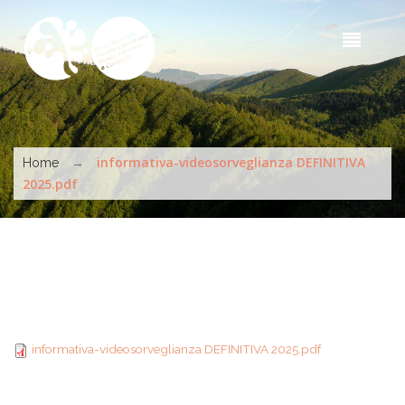
Salta al contenuto principale
Sea
t
s
Tu sei qui
→
informativa-videosorveglianza DEFINITIVA
Home
2025.pdf
informativa-videosorveglianza DEFINITIVA 2025.pdf