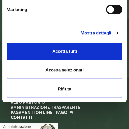
Palazzo Nefetti
Marketing
Via P. Nefetti, 3
47018 Santa Sofia - FC
tel.
0543 971375
Mostra dettagli
info@parcoforestecasentinesi.it
Accetta tutti
ENTE PARCO
CARTA D'IDENTITÀ
FINALITÀ
Accetta selezionati
ORGANI ISTITUZIONALI
ARTICOLAZIONI DEGLI UFFICI
REGOLAMENTI E NORMATIVA
SORVEGLIANZA
Rifiuta
MODULISTICA E LOGHI
PRIVACY
ALBO PRETORIO
AMMINISTRAZIONE TRASPARENTE
PAGAMENTI ON LINE - PAGO PA
CONTATTI