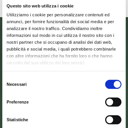
Questo sito web utilizza i cookie
Utilizziamo i cookie per personalizzare contenuti ed
annunci, per fornire funzionalità dei social media e per
analizzare il nostro traffico. Condividiamo inoltre
informazioni sul modo in cui utilizza il nostro sito con i
nostri partner che si occupano di analisi dei dati web,
pubblicità e social media, i quali potrebbero combinarle
con altre informazioni che ha fornito loro o che hanno
raccolto dal suo utilizzo dei loro servizi.
Selezione
Necessari
del
SEDE DELL’ENTE PARCO
consenso
Palazzo Vigiani
via Guido Brocchi, 7
Preferenze
52015 Pratovecchio - AR
tel.
0575 50301
Statistiche
SEDE DELLA COMUNITA’ DEL PARCO