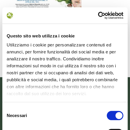
Il futuro della memoria
Monte Pen
UN FESTIVAL DIFFUSOper
Dall’11 al 19 agosto
scoprire/coltivare/lo spirito/della
percorre solo acc
Questo sito web utilizza i cookie
vallePASSI NEL BUIO: NELLA "VALLE
Guide Consigliate 
DELLE LUCCIOLE" 13
Penna di
Utilizziamo i cookie per personalizzare contenuti ed
Leggi tutto
Leggi
annunci, per fornire funzionalità dei social media e per
analizzare il nostro traffico. Condividiamo inoltre
informazioni sul modo in cui utilizza il nostro sito con i
nostri partner che si occupano di analisi dei dati web,
pubblicità e social media, i quali potrebbero combinarle
con altre informazioni che ha fornito loro o che hanno
raccolto dal suo utilizzo dei loro servizi.
Selezione
Necessari
del
consenso