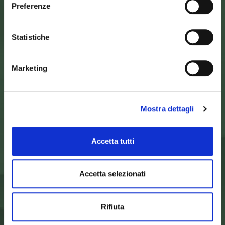
Preferenze
SEDE DELL’ENTE PARCO
Statistiche
Palazzo Vigiani
via Guido Brocchi, 7
52015 Pratovecchio - AR
Marketing
tel.
0575 50301
SEDE DELLA COMUNITA’ DEL PARCO
Mostra dettagli
Palazzo Nefetti
Via P. Nefetti, 3
47018 Santa Sofia - FC
Accetta tutti
tel.
0543 971375
info@parcoforestecasentinesi.it
Accetta selezionati
ENTE PARCO
Rifiuta
CARTA D'IDENTITÀ
FINALITÀ