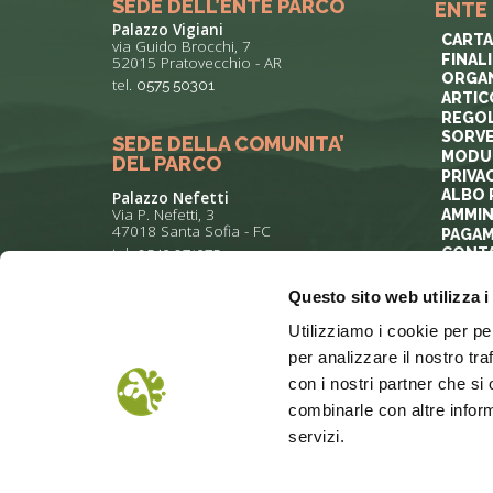
SEDE DELL’ENTE PARCO
ENTE
Palazzo Vigiani
CARTA
via Guido Brocchi, 7
FINAL
52015 Pratovecchio - AR
ORGAN
tel.
0575 50301
ARTIC
REGOL
SORVE
SEDE DELLA COMUNITA’
MODUL
DEL PARCO
PRIVA
ALBO 
Palazzo Nefetti
Via P. Nefetti, 3
AMMIN
47018 Santa Sofia - FC
PAGAM
tel.
0543 971375
CONTA
Questo sito web utilizza i
info@parcoforestecasentinesi.it
Utilizziamo i cookie per pe
per analizzare il nostro tra
con i nostri partner che si
combinarle con altre inform
servizi.