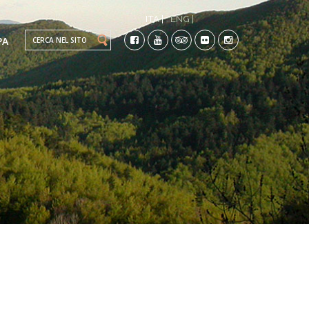
ITA |
ENG |
Search this site
PA
TI
CO-