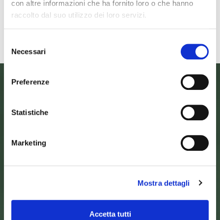
con altre informazioni che ha fornito loro o che hanno
DELLE LUCCIOLE" 13
Penna di
raccolto dal suo utilizzo dei loro servizi.
Leggi tutto
Leggi
Selezione
Necessari
del
consenso
Preferenze
Statistiche
Marketing
Mostra dettagli
SEDE DELL’ENTE PARCO
Palazzo Vigiani
via Guido Brocchi, 7
Accetta tutti
52015 Pratovecchio - AR