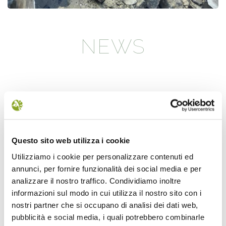
NEWS
Questo sito web utilizza i cookie
Utilizziamo i cookie per personalizzare contenuti ed
annunci, per fornire funzionalità dei social media e per
analizzare il nostro traffico. Condividiamo inoltre
Il futuro della memoria
Monte Pen
informazioni sul modo in cui utilizza il nostro sito con i
UN FESTIVAL DIFFUSOper
Dall’11 al 19 agosto
nostri partner che si occupano di analisi dei dati web,
scoprire/coltivare/lo spirito/della
percorre solo acc
pubblicità e social media, i quali potrebbero combinarle
vallePASSI NEL BUIO: NELLA "VALLE
Guide Consigliate 