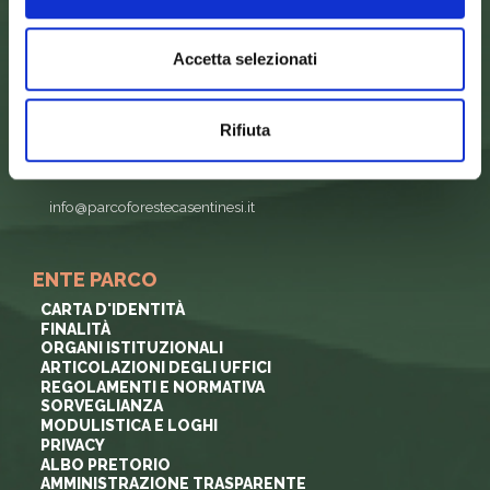
tel.
0575 50301
Accetta selezionati
SEDE DELLA COMUNITA’ DEL PARCO
Palazzo Nefetti
Via P. Nefetti, 3
Rifiuta
47018 Santa Sofia - FC
tel.
0543 971375
info@parcoforestecasentinesi.it
ENTE PARCO
CARTA D'IDENTITÀ
FINALITÀ
ORGANI ISTITUZIONALI
ARTICOLAZIONI DEGLI UFFICI
REGOLAMENTI E NORMATIVA
SORVEGLIANZA
MODULISTICA E LOGHI
PRIVACY
ALBO PRETORIO
AMMINISTRAZIONE TRASPARENTE