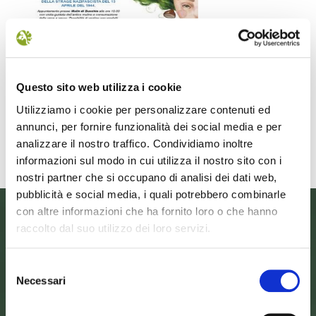
Il futuro della memoria
Monte Pen
UN FESTIVAL DIFFUSOper
Dall’11 al 19 agosto
scoprire/coltivare/lo spirito/della
percorre solo acc
Questo sito web utilizza i cookie
vallePASSI NEL BUIO: NELLA "VALLE
Guide Consigliate 
DELLE LUCCIOLE" 13
Penna di
Utilizziamo i cookie per personalizzare contenuti ed
Leggi tutto
Leggi
annunci, per fornire funzionalità dei social media e per
analizzare il nostro traffico. Condividiamo inoltre
informazioni sul modo in cui utilizza il nostro sito con i
nostri partner che si occupano di analisi dei dati web,
pubblicità e social media, i quali potrebbero combinarle
con altre informazioni che ha fornito loro o che hanno
raccolto dal suo utilizzo dei loro servizi.
Selezione
Necessari
del
consenso