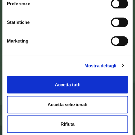
Preferenze
Statistiche
SEDE DELL’ENTE PARCO
Palazzo Vigiani
via Guido Brocchi, 7
52015 Pratovecchio - AR
Marketing
tel.
0575 50301
SEDE DELLA COMUNITA’ DEL PARCO
Mostra dettagli
Palazzo Nefetti
Via P. Nefetti, 3
47018 Santa Sofia - FC
Accetta tutti
tel.
0543 971375
info@parcoforestecasentinesi.it
Accetta selezionati
ENTE PARCO
Rifiuta
CARTA D'IDENTITÀ
FINALITÀ