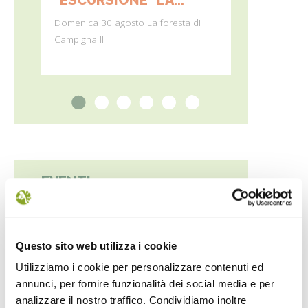
BOTANI
Domenica 30 agosto La foresta di
Campigna Il
Ecco le inizia
fine
1
2
3
4
5
6
EVENTI
9. Agosto 2026
DALL'ORTO ALL'ANTICA FARMACIA -
Questo sito web utilizza i cookie
Escursione all'orto botanico e visita
Utilizziamo i cookie per personalizzare contenuti ed
all'Antica Farmacia con i frati
annunci, per fornire funzionalità dei social media e per
analizzare il nostro traffico. Condividiamo inoltre
9. Agosto 2026