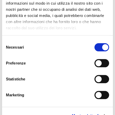
informazioni sul modo in cui utilizza il nostro sito con i
LABORATORIO SULLE FARFALLE
nostri partner che si occupano di analisi dei dati web,
pubblicità e social media, i quali potrebbero combinarle
9. Agosto 2026
con altre informazioni che ha fornito loro o che hanno
GIARDINO IN MUSICA - Giardino
raccolto dal suo utilizzo dei loro servizi.
Botanico di Valbonella
Condivisione
Selezione
Necessari
del
Google+
Twitter
Facebook
LinkedIn
consenso
NEWS
Preferenze
Statistiche
Marketing