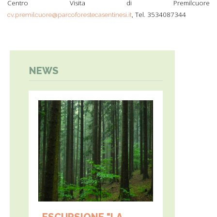
Centro Visita di Premilcuore
, Tel. 3534087344
cv.premilcuore@parcoforestecasentinesi.it
NEWS
ESCURSIONE "LA...
EVENTI