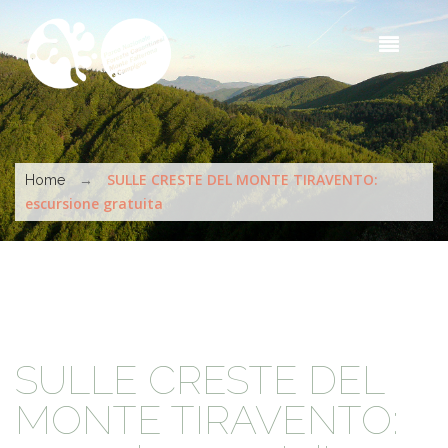
Salta al contenuto principale
Sea
t
s
Tu sei qui
→
SULLE CRESTE DEL MONTE TIRAVENTO:
Home
escursione gratuita
SULLE CRESTE DEL
MONTE TIRAVENTO: