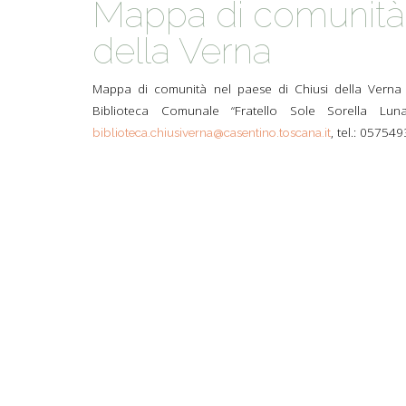
Mappa di comunità 
ACCOGLIE
della Verna
A SCUOLA
Mappa di comunità nel paese di Chiusi della Verna 
SAPORI D
Biblioteca Comunale “Fratello Sole Sorella Luna
STORIA E 
, tel.: 05754
biblioteca.chiusiverna@casentino.toscana.it