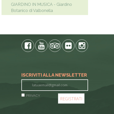
GIARDINO IN MUSICA - Giardino
Botanico di Valbonella
ISCRIVITI ALLA NEWSLETTER
PRIVACY