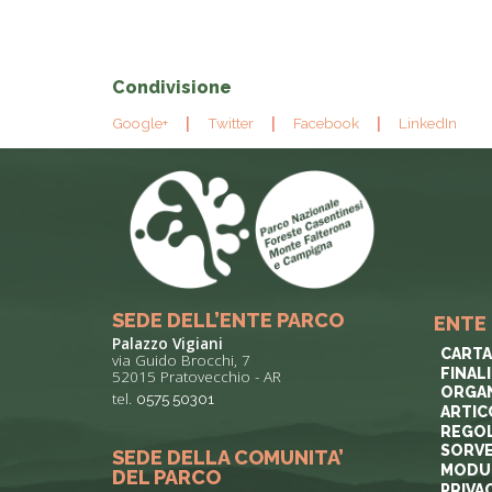
Condivisione
Google+
Twitter
Facebook
LinkedIn
SEDE DELL’ENTE PARCO
ENTE
Palazzo Vigiani
CARTA
via Guido Brocchi, 7
FINAL
52015 Pratovecchio - AR
ORGAN
tel.
0575 50301
ARTIC
REGOL
SORVE
SEDE DELLA COMUNITA’
MODUL
DEL PARCO
PRIVA