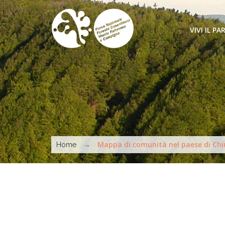
Salta al contenuto principale
VIVI IL PA
COME ARR
SENTIERI 
MUOVERSI
Tu sei qui
ATTIVITÀ
→
Mappa di comunità nel paese di Chiu
Home
MARCHIO 
DA VEDER
STRUTTUR
INFORMAT