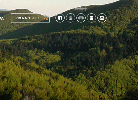
ENG |
ITA |
Search this site
PA
TI
CO-