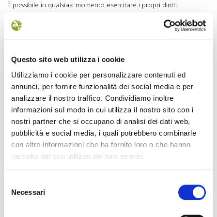
È possibile in qualsiasi momento esercitare i propri diritti
inviando una raccomandata a Ente Parco Nazionale delle Foreste
Casentinesi, Monte Falterona e Campigna, Via G. Brocchi, 7 –
Pratovecchio Stia (AR) o a mezzo pec al
protocolloforestecasentinesi@halleycert.it
Questo sito web utilizza i cookie
Ai sensi del Regolamento (UE) 2016/679, relativo alla protezione
Utilizziamo i cookie per personalizzare contenuti ed
delle persone fisiche con riguardo al trattamento dei dati personali
annunci, per fornire funzionalità dei social media e per
nonché alla libera circolazione di tali dati, il
Titolare del
analizzare il nostro traffico. Condividiamo inoltre
trattamento dei dati
è l’Ente Parco Nazionale delle Foreste
informazioni sul modo in cui utilizza il nostro sito con i
Casentinesi, Monte Falterona e Campigna, Via G. Brocchi, 7 –
nostri partner che si occupano di analisi dei dati web,
Pratovecchio Stia (AR)
pubblicità e social media, i quali potrebbero combinarle
con altre informazioni che ha fornito loro o che hanno
Il
Responsabile della Protezione dei dati
dell’Ente Parco
raccolto dal suo utilizzo dei loro servizi.
Nazionale delle Foreste Casentinesi, Monte Falterona e Campigna,
Via G. Brocchi, 7 – Pratovecchio Stia (AR) è la società
Selezione
QUALITY MANAGEMENT SRLS P.IVA/ CODICE FISCALE 02310670514
Necessari
del
SEDE LEGALE: Piazza delle Fiere, 1 - 52029-CASTIGLION FIBOCCHI-
consenso
AREZZO