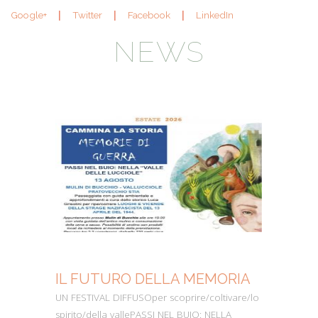
Google+
Twitter
Facebook
LinkedIn
NEWS
IL FUTURO DELLA MEMORIA
MO
UN FESTIVAL DIFFUSOper scoprire/coltivare/lo
Dall’
spirito/della vallePASSI NEL BUIO: NELLA
perc