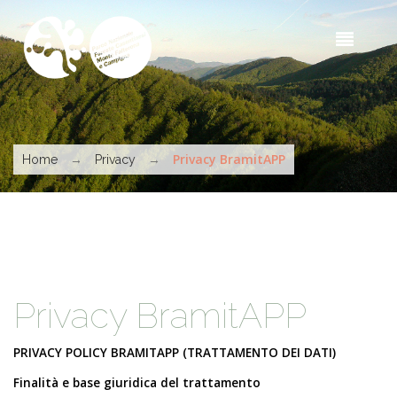
Salta al contenuto principale
Sea
t
s
Tu sei qui
→
→
Privacy BramitAPP
Home
Privacy
Privacy BramitAPP
PRIVACY POLICY BRAMITAPP (TRATTAMENTO DEI DATI)
Finalità e base giuridica del trattamento