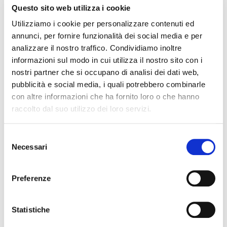
NEWS
Questo sito web utilizza i cookie
Utilizziamo i cookie per personalizzare contenuti ed
annunci, per fornire funzionalità dei social media e per
analizzare il nostro traffico. Condividiamo inoltre
informazioni sul modo in cui utilizza il nostro sito con i
nostri partner che si occupano di analisi dei dati web,
pubblicità e social media, i quali potrebbero combinarle
con altre informazioni che ha fornito loro o che hanno
raccolto dal suo utilizzo dei loro servizi.
Selezione
Il futuro della memoria
Monte Pen
Necessari
del
UN FESTIVAL DIFFUSOper
Dall’11 al 19 agosto
consenso
scoprire/coltivare/lo spirito/della
percorre solo acc
Preferenze
vallePASSI NEL BUIO: NELLA "VALLE
Guide Consigliate 
DELLE LUCCIOLE" 13
Penna di
Leggi tutto
Leggi
Statistiche