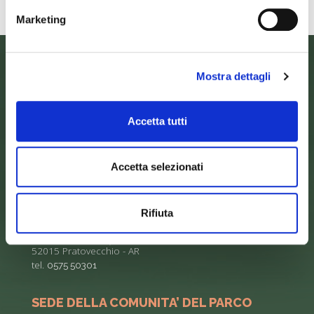
Marketing
Mostra dettagli
Accetta tutti
Accetta selezionati
Rifiuta
SEDE DELL’ENTE PARCO
Palazzo Vigiani
via Guido Brocchi, 7
52015 Pratovecchio - AR
tel.
0575 50301
SEDE DELLA COMUNITA’ DEL PARCO