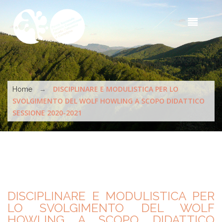
Salta al contenuto principale
Sea
t
s
Tu sei qui
→
DISCIPLINARE E MODULISTICA PER LO
Home
SVOLGIMENTO DEL WOLF HOWLING A SCOPO DIDATTICO
SESSIONE 2020-2021
DISCIPLINARE E MODULISTICA PER
LO SVOLGIMENTO DEL WOLF
HOWLING A SCOPO DIDATTICO