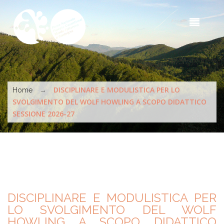
Salta al contenuto principale
Sea
t
s
Tu sei qui
→
DISCIPLINARE E MODULISTICA PER LO
Home
SVOLGIMENTO DEL WOLF HOWLING A SCOPO DIDATTICO
SESSIONE 2026-27
DISCIPLINARE E MODULISTICA PER
LO SVOLGIMENTO DEL WOLF
HOWLING A SCOPO DIDATTICO