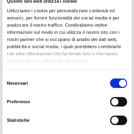
Questo sito web utilizza i cookie
Utilizziamo i cookie per personalizzare contenuti ed
annunci, per fornire funzionalità dei social media e per
analizzare il nostro traffico. Condividiamo inoltre
informazioni sul modo in cui utilizza il nostro sito con i
nostri partner che si occupano di analisi dei dati web,
pubblicità e social media, i quali potrebbero combinarle
con altre informazioni che ha fornito loro o che hanno
raccolto dal suo utilizzo dei loro servizi.
Il futuro della memoria
Monte Pen
Selezione
Necessari
del
UN FESTIVAL DIFFUSOper
Dall’11 al 19 agosto
consenso
scoprire/coltivare/lo spirito/della
percorre solo acc
vallePASSI NEL BUIO: NELLA "VALLE
Guide Consigliate 
Preferenze
DELLE LUCCIOLE" 13
Penna di
Leggi tutto
Leggi
Statistiche