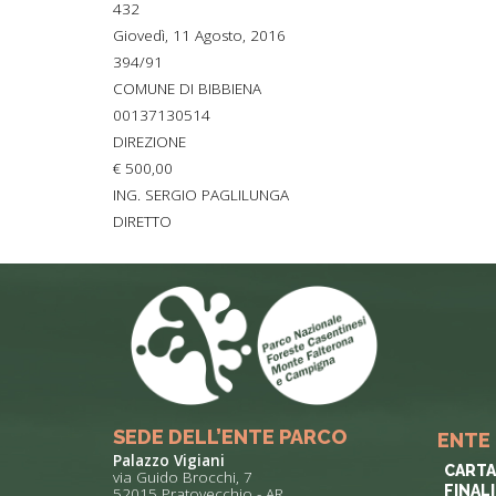
432
ACCOGLIE
Giovedì, 11 Agosto, 2016
394/91
A SCUOLA
COMUNE DI BIBBIENA
SAPORI D
00137130514
DIREZIONE
STORIA E 
€ 500,00
ING. SERGIO PAGLILUNGA
DIRETTO
SEDE DELL’ENTE PARCO
ENTE
Palazzo Vigiani
CARTA
via Guido Brocchi, 7
FINAL
52015 Pratovecchio - AR