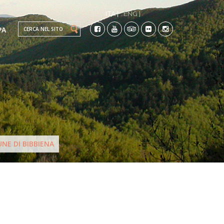
ITA |
ENG |
Search this site
PA
TI
NE DI BIBBIENA
CO-