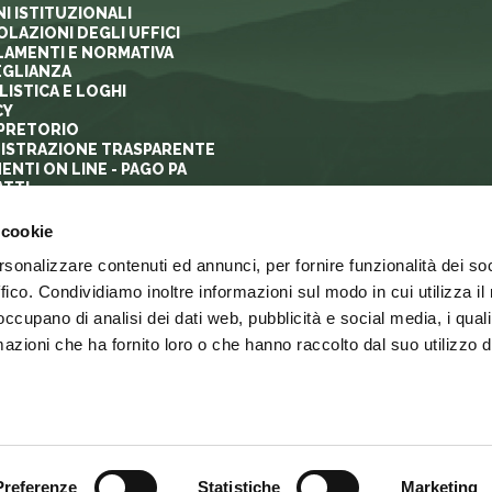
I ISTITUZIONALI
OLAZIONI DEGLI UFFICI
AMENTI E NORMATIVA
GLIANZA
ISTICA E LOGHI
CY
PRETORIO
ISTRAZIONE TRASPARENTE
ENTI ON LINE - PAGO PA
TTI
 cookie
rsonalizzare contenuti ed annunci, per fornire funzionalità dei so
ffico. Condividiamo inoltre informazioni sul modo in cui utilizza il 
 occupano di analisi dei dati web, pubblicità e social media, i qual
azioni che ha fornito loro o che hanno raccolto dal suo utilizzo d
PRIVACY
LINK
MAPPA DEL SITO
web agency
Preferenze
Statistiche
Marketing