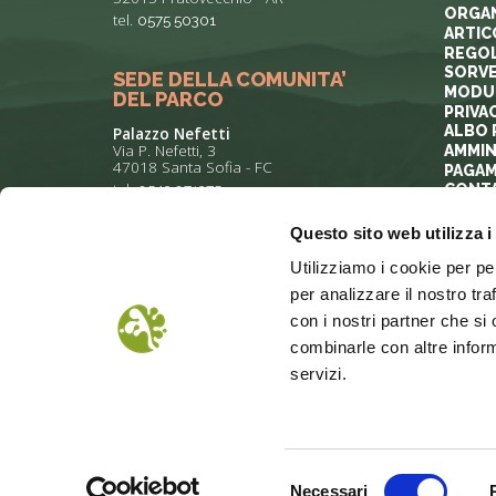
ORGAN
tel.
0575 50301
ARTIC
REGOL
SORVE
SEDE DELLA COMUNITA’
MODUL
DEL PARCO
PRIVA
ALBO 
Palazzo Nefetti
Via P. Nefetti, 3
AMMIN
47018 Santa Sofia - FC
PAGAM
tel.
0543 971375
CONTA
Questo sito web utilizza i
info@parcoforestecasentinesi.it
Utilizziamo i cookie per pe
per analizzare il nostro tra
con i nostri partner che si
combinarle con altre inform
servizi.
Selezione
COOKIE POLICY
Necessari