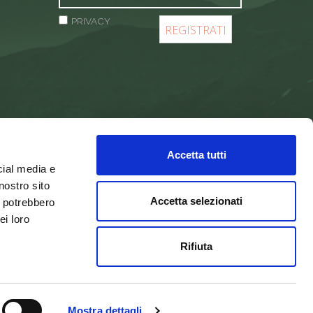
PRIVACY
Accetta tutti
cial media e
nostro sito
Accetta selezionati
i potrebbero
ei loro
Rifiuta
Integra Solutions
Mostra dettagli