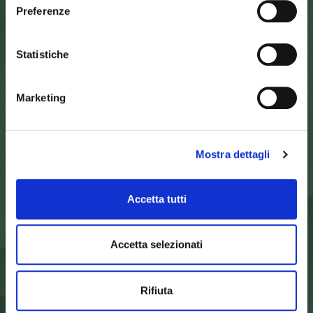
Preferenze
Statistiche
SEDE DELL’ENTE PARCO
Palazzo Vigiani
via Guido Brocchi, 7
52015 Pratovecchio - AR
Marketing
tel.
0575 50301
SEDE DELLA COMUNITA’ DEL PARCO
Mostra dettagli
Palazzo Nefetti
Via P. Nefetti, 3
47018 Santa Sofia - FC
Accetta tutti
tel.
0543 971375
info@parcoforestecasentinesi.it
Accetta selezionati
ENTE PARCO
Rifiuta
CARTA D'IDENTITÀ
FINALITÀ