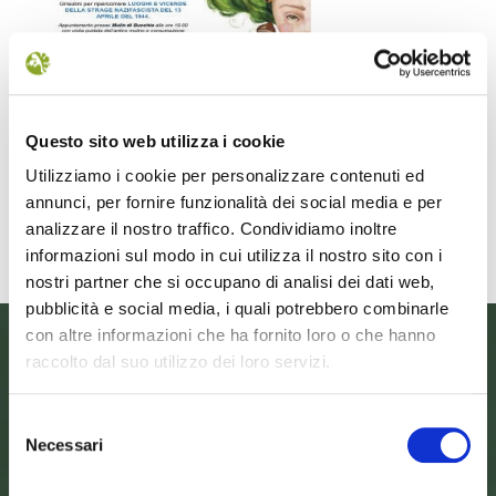
Il futuro della memoria
Monte Pen
UN FESTIVAL DIFFUSOper
Dall’11 al 19 agosto
scoprire/coltivare/lo spirito/della
percorre solo acc
Questo sito web utilizza i cookie
vallePASSI NEL BUIO: NELLA "VALLE
Guide Consigliate 
Utilizziamo i cookie per personalizzare contenuti ed
DELLE LUCCIOLE" 13
Penna di
annunci, per fornire funzionalità dei social media e per
Leggi tutto
Leggi
analizzare il nostro traffico. Condividiamo inoltre
informazioni sul modo in cui utilizza il nostro sito con i
nostri partner che si occupano di analisi dei dati web,
pubblicità e social media, i quali potrebbero combinarle
con altre informazioni che ha fornito loro o che hanno
raccolto dal suo utilizzo dei loro servizi.
Selezione
Necessari
del
consenso