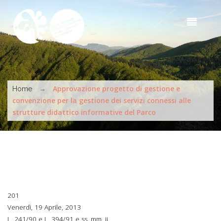
Salta al contenuto principale
Sea
t
s
Tu sei qui
→
Approvazione progetto di gestione e
Home
convenzione per la gestione dei servizi connessi alle
strutture didattico informative del Parco
201
Venerdì, 19 Aprile, 2013
L. 241/90 e L. 394/91 e ss. mm. ii.